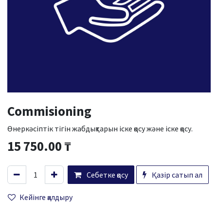
Commisioning
Өнеркәсіптік тігін жабдықтарын іске қосу және іске қосу.
15 750.00
₸
Себетке қосу
Қазір сатып ал
Кейінге қалдыру