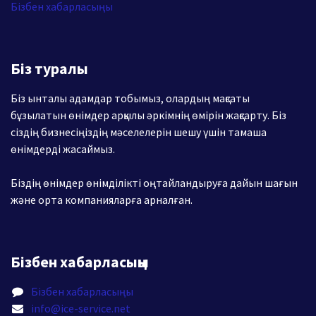
Бізбен хабарласыңы
Біз туралы
Біз ынталы адамдар тобымыз, олардың мақсаты
бұзылатын өнімдер арқылы әркімнің өмірін жақсарту. Біз
сіздің бизнесіңіздің мәселелерін шешу үшін тамаша
өнімдерді жасаймыз.
Біздің өнімдер өнімділікті оңтайландыруға дайын шағын
және орта компанияларға арналған.
Бізбен хабарласыңы
Бізбен хабарласыңы
info@ice-service.net