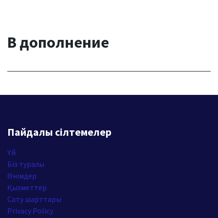
В дополнение
Пайдалы сілтемелер
Үй
Біз туралы
Өнімдер
Қызметтер
Сату шарттары
Privacy Policy