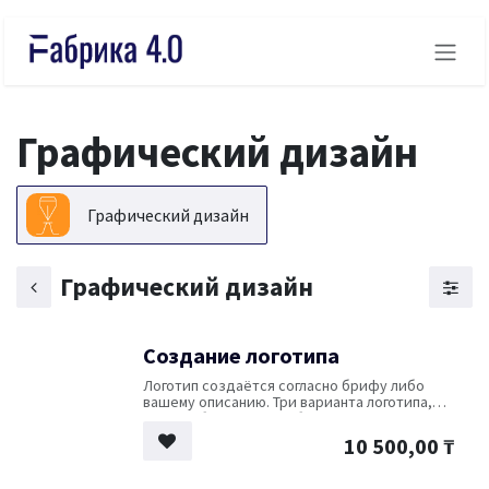
Skip to Content
Графический дизайн
Графический дизайн
Графический дизайн
Создание логотипа
Логотип создаётся согласно брифу либо
вашему описанию. Три варианта логотипа,
один выбирается в работу. Правки вносятся
в выбранный вариант (до трёх правок). Лого
10 500,00
₸
в цветном и ч/б вариантах. Исходники
PNG/JPG/AI.
Срок создания вариантов до 4 рабочих